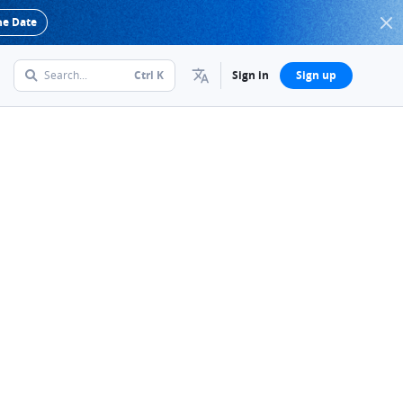
he Date
Search...
Ctrl
K
Sign in
Sign up