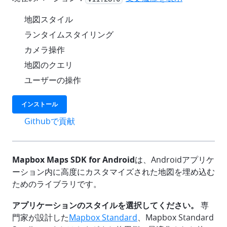
check
地図スタイル
check
ランタイムスタイリング
check
カメラ操作
check
地図のクエリ
check
ユーザーの操作
インストール
Githubで貢献
github
Mapbox Maps SDK for Android
は、Androidアプリケ
ーション内に高度にカスタマイズされた地図を埋め込む
ためのライブラリです。
アプリケーションのスタイルを選択してください。
専
門家が設計した
Mapbox Standard
、Mapbox Standard