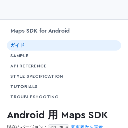
Maps SDK for Android
chevr
ガイド
SAMPLE
API REFERENCE
SHARE
STYLE SPECIFICATION
SHARE
TUTORIALS
SHARE
TROUBLESHOOTING
Android 用 Maps SDK
現在のバージョン：
変更履歴を表示
v
11.28.0