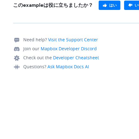
このexampleは役に立ちましたか？
はい
い
Need help?
Visit the Support Center
Join our
Mapbox Developer Discord
Check out the
Developer Cheatsheet
Questions?
Ask Mapbox Docs AI