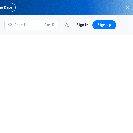
he Date
Search...
Ctrl
K
Sign in
Sign up