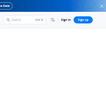
he Date
Search...
Ctrl
K
Sign in
Sign up