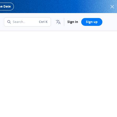
he Date
Search...
Ctrl
K
Sign in
Sign up