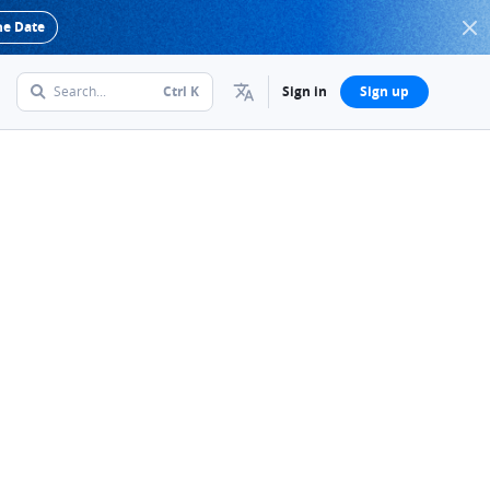
he Date
Search...
Ctrl
K
Sign in
Sign up